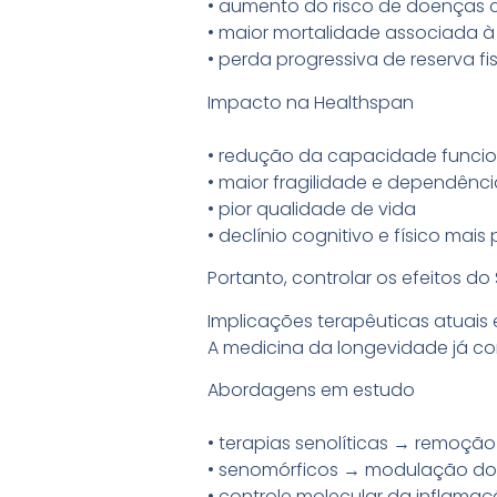
• aumento do risco de doenças 
• maior mortalidade associada à
• perda progressiva de reserva fi
Impacto na Healthspan
• redução da capacidade funcio
• maior fragilidade e dependênci
• pior qualidade de vida
• declínio cognitivo e físico mais
Portanto, controlar os efeitos d
Implicações terapêuticas atuais 
A medicina da longevidade já co
Abordagens em estudo
• terapias senolíticas → remoção
• senomórficos → modulação do S
• controle molecular da inflama