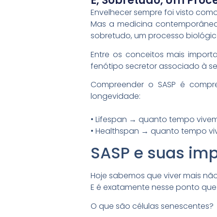
É, Sobretudo, Um Proc
Envelhecer sempre foi visto como 
Mas a medicina contemporânea
sobretudo, um processo biológic
Entre os conceitos mais import
fenótipo secretor associado à se
Compreender o SASP é compre
longevidade:
• Lifespan → quanto tempo vive
• Healthspan → quanto tempo v
SASP e suas imp
Hoje sabemos que viver mais não 
E é exatamente nesse ponto que 
O que são células senescentes?