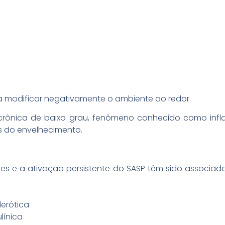
a modificar negativamente o ambiente ao redor.
crônica de baixo grau, fenômeno conhecido como inf
os do envelhecimento.
es e a ativação persistente do SASP têm sido associado
lerótica
ulínica