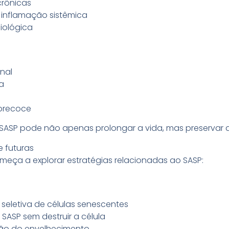
crônicas
 inflamação sistêmica
siológica
nal
a
 precoce
o SASP pode não apenas prolongar a vida, mas preservar 
e futuras
meça a explorar estratégias relacionadas ao SASP:
 seletiva de células senescentes
ASP sem destruir a célula
ção do envelhecimento