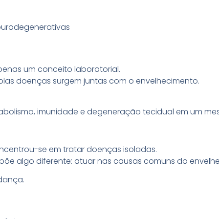
neurodegenerativas
apenas um conceito laboratorial.
ltiplas doenças surgem juntas com o envelhecimento.
abolismo, imunidade e degeneração tecidual em um mesm
ncentrou-se em tratar doenças isoladas.
põe algo diferente: atuar nas causas comuns do envelhe
dança.