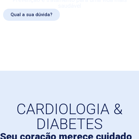
saudável
Qual a sua dúvida?
CARDIOLOGIA &
DIABETES
Seu coração merece cuidado