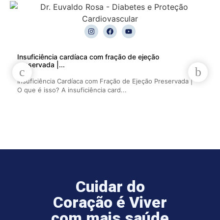
Insuficiência cardíaca com fração de ejeção
Metas
preservada |...
Trata
Insuficiência Cardíaca com Fração de Ejeção Preservada |
exame
O que é isso? A insuficiência card...
Cuidar do
Coração é Viver
com mais saúde